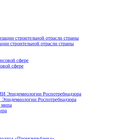
ации строительной отрасли страны
совой сфере
 Эпидемиологии Роспотребнадзора
ира