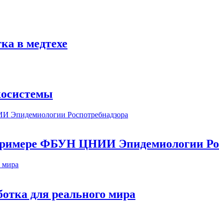
ка в медтехе
косистемы
а примере ФБУН ЦНИИ Эпидемиологии Ро
ботка для реального мира