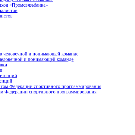
дход «Промсвязьбанка»
листов
 человечной и понимающей команде
и
тенций
м Федерации спортивного программирования