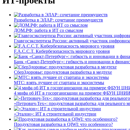
ИТ-проекты
Разработка в ЭЛАР: сочетание преимуществ
ДОМ.РФ: работа в ИТ со смыслом
Главгосэкспертиза России: активный участник цифровиз
F.A.C.C.T. Кибербезопасность мирового уровня
Банк «Санкт-Петербург»: гибкость и инновации в финан
СберЗдоровье: продуктовая разработка в медтехе
МТС: взять лучшее от стартапа и экосистемы
4 мифа об ИТ в госорганизации на примере ФБУН ЦНИИ
«Петрович-Тех»: продуктовая разработка для реального м
«Эталон»: ИТ в строительной индустрии
Продуктовая разработка в QIWI: что особенного?