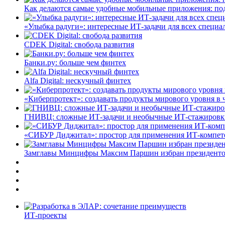
Как делаются самые удобные мобильные приложения: по
«Улыбка радуги»: интересные ИТ-задачи для всех специа
CDEK Digital: свобода развития
Банки.ру: больше чем финтех
Alfa Digital: нескучный финтех
«Киберпротект»: создавать продукты мирового уровня в
ГНИВЦ: сложные ИТ‑задачи и необычные ИТ‑стажировк
«СИБУР Диджитал»: простор для применения ИТ-компе
Замглавы Минцифры Максим Паршин избран президенто
ИТ-проекты