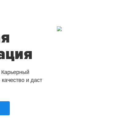
ая
ация
 Карьерный
о качество и даст