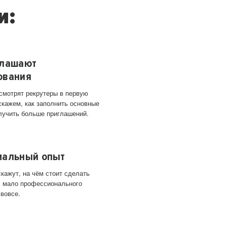
и:
глашают
ования
 смотрят рекрутеры в первую
скажем, как заполнить основные
лучить больше приглашений.
мальный опыт
кажут, на чём стоит сделать
ас мало профессионального
 вовсе.