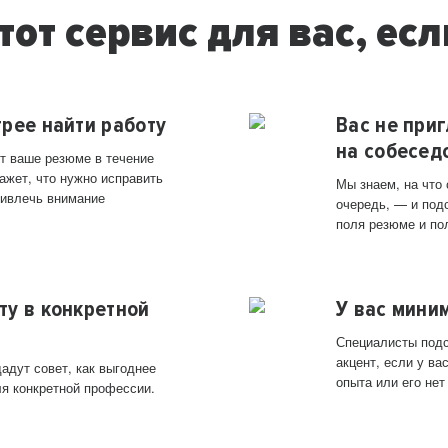
тот сервис для вас, есл
трее найти работу
Вас не при
на собесед
т ваше резюме в течение
ажет, что нужно исправить
Мы знаем, на что
ривлечь внимание
очередь, — и под
поля резюме и по
ту в конкретной
У вас мини
Специалисты подс
акцент, если у в
адут совет, как выгоднее
опыта или его нет
ля конкретной профессии.