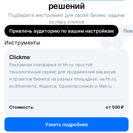
решений
Подберите инструмент для своей
бизнес-задачи
за пару кликов
Привлечь аудиторию по вашим настройкам
Пок
Инструменты
Инструменты
Инструменты
Виртуальный рекрутер
Clickme
Вакансия дня
Массовый подбор под ключ. Решите, сколько
Рекламная платформа от hh.ru: простой
Рекламный формат для вакансий на главной странице
кандидатов и когда вам нужно, и за дело возьмутся
технологичный сервис для продвижения вакансий
hh.ru. Увеличивает количество откликов
маркетологи, рекрутеры и проектные менеджеры
и проектов бизнеса на разных площадках: на hh.ru,
hh.ru с целым набором digital-инструментов
во ВКонтакте, Яндексе, Одноклассниках и Mail.ru
Стоимость:
от 200 000 ₽
Узнать подробнее
Стоимость:
от 500 ₽
Узнать подробнее
Узнать подробнее