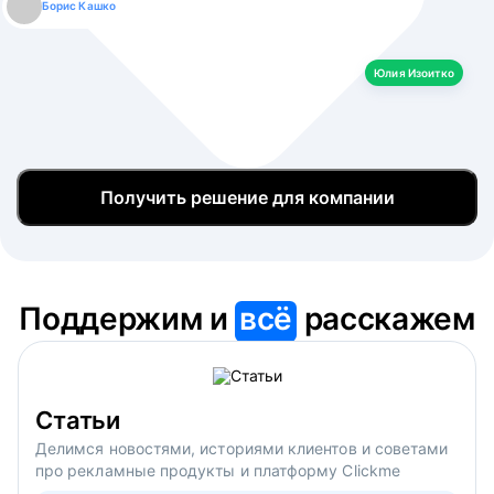
Борис Кашко
Юлия Изоитко
Александр Кулагин
Даниил Макаров
Екатерина Лазаренко
Юлия Изоитко
Получить решение для компании
Поддержим и
всё
расскажем
Статьи
Делимся новостями, историями клиентов и советами
про рекламные продукты и платформу Clickme