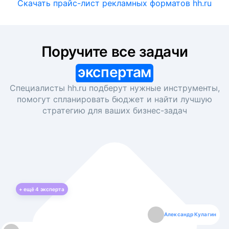
Скачать прайс-лист рекламных форматов hh.ru
Поручите все задачи
экспертам
Специалисты hh.ru подберут нужные инструменты,
помогут спланировать бюджет и найти лучшую
стратегию для ваших
бизнес-задач
+ ещё
4
эксперта
Екатерина Лазаренко
Александр Кулагин
Даниил Макаров
Борис Кашко
Юлия Изоитко