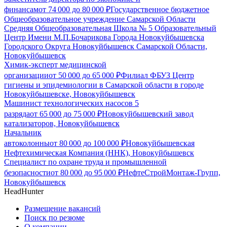
финансам
от
74 000
до
80 000
₽
Государственное бюджетное
Общеобразовательное учреждение Самарской Области
Средняя Общеобразовательная Школа № 5 Образовательный
Центр Имени М.П.Бочарикова Города Новокуйбышевска
Городского Округа Новокуйбышевск Самарской Области,
Новокуйбышевск
Химик-эксперт медицинской
организации
от
50 000
до
65 000
₽
Филиал ФБУЗ Центр
гигиены и эпидемиологии в Самарской области в городе
Новокуйбышевске, Новокуйбышевск
Машинист технологических насосов 5
разряда
от
65 000
до
75 000
₽
Новокуйбышевский завод
катализаторов, Новокуйбышевск
Начальник
автоколонны
от
80 000
до
100 000
₽
Новокуйбышевская
Нефтехимическая Компания (ННК), Новокуйбышевск
Специалист по охране труда и промышленной
безопасности
от
80 000
до
95 000
₽
НефтеСтройМонтаж-Групп,
Новокуйбышевск
HeadHunter
Размещение вакансий
Поиск по резюме
О компании