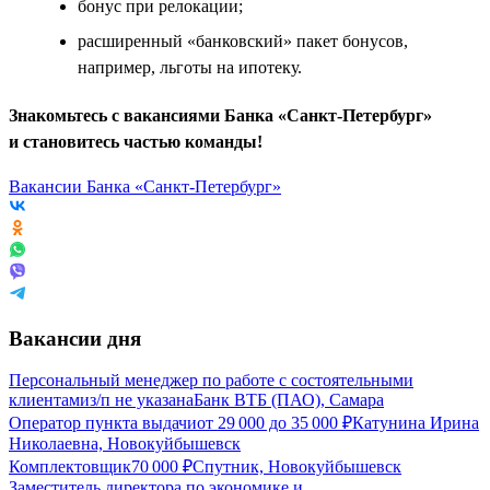
бонус при релокации;
расширенный «банковский» пакет бонусов,
например, льготы на ипотеку.
Знакомьтесь с вакансиями Банка «Санкт-Петербург»
и становитесь частью команды!
Вакансии Банка «Санкт-Петербург»
Вакансии дня
Персональный менеджер по работе с состоятельными
клиентами
з/п не указана
Банк ВТБ (ПАО), Самара
Оператор пункта выдачи
от
29 000
до
35 000
₽
Катунина Ирина
Николаевна, Новокуйбышевск
Комплектовщик
70 000
₽
Спутник, Новокуйбышевск
Заместитель директора по экономике и